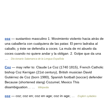
coz
— sustantivo masculino 1. Movimiento violento hacia atrás de
una caballería con cualquiera de las patas: El perro ladraba al
caballo, y éste se defendía a coces. La mula de mi abuelo da
coces cuando no quiere andar y la obligan. 2. Golpe que da una
…
Diccionario Salamanca de la Lengua Española
Coz
— may refer to: Claude Le Coz (1740 1815), French Catholic
bishop Coz Kerrigan (21st century), British musician David
Gutiérrez de Coz (born 1980), Spanish football (soccer) defender
Because (shortened slang) Cozumel, Mexico This
disambiguation… …
Wikipedia
coz
— coz; coz·en; coz·en·age; coz·in·age; …
English syllables