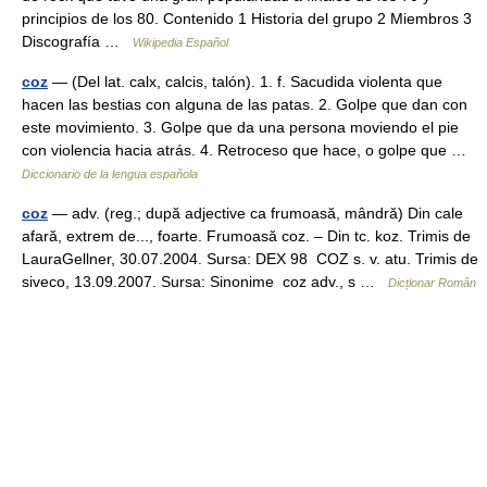
principios de los 80. Contenido 1 Historia del grupo 2 Miembros 3
Discografía …
Wikipedia Español
coz
— (Del lat. calx, calcis, talón). 1. f. Sacudida violenta que
hacen las bestias con alguna de las patas. 2. Golpe que dan con
este movimiento. 3. Golpe que da una persona moviendo el pie
con violencia hacia atrás. 4. Retroceso que hace, o golpe que …
Diccionario de la lengua española
coz
— adv. (reg.; după adjective ca frumoasă, mândră) Din cale
afară, extrem de..., foarte. Frumoasă coz. – Din tc. koz. Trimis de
LauraGellner, 30.07.2004. Sursa: DEX 98 COZ s. v. atu. Trimis de
siveco, 13.09.2007. Sursa: Sinonime coz adv., s …
Dicționar Român