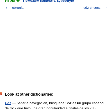
Игры ⚽
Поможем написать курсовую
córunia
cóż chcesz
Look at other dictionaries:
Coz
— Saltar a navegación, búsqueda Coz es un grupo español
de rock que tuvo una gran popularidad a finales de los 70 y