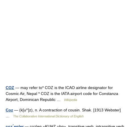
COZ
— may refer to* COZ is the ICAO airline designator for
Cosmic Air, Nepal * COZ is the IATA airport code for Constanza
Airport, Dominican Republic …
Wikipedia
Coz
— (k[u^]z), n. A contraction of cousin. Shak. [1913 Webster]
…
The Collaborative International Dictionary of English
coz´en|er
— coz|en «KUHZ uhn», transitive verb, intransitive verb.