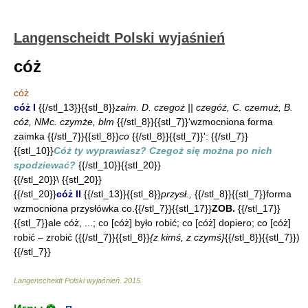
Langenscheidt Polski wyjaśnień
cóż
cóż
cóż I
{{/stl_13}}{{stl_8}}
zaim. D. czegoż || czegóż, C. czemuż, B.
cóż, NMc. czymże, blm
{{/stl_8}}{{stl_7}}'wzmocniona forma
zaimka {{/stl_7}}{{stl_8}}
co
{{/stl_8}}{{stl_7}}': {{/stl_7}}
{{stl_10}}
Cóż ty wyprawiasz? Czegoż się można po nich
spodziewać?
{{/stl_10}}{{stl_20}}
{{/stl_20}}\ {{stl_20}}
{{/stl_20}}
cóż II
{{/stl_13}}{{stl_8}}
przysł.,
{{/stl_8}}{{stl_7}}forma
wzmocniona przysłówka co.{{/stl_7}}{{stl_17}}
ZOB.
{{/stl_17}}
{{stl_7}}ale cóż, ...; co [cóż] było robić; co [cóż] dopiero; co [cóż]
robić – zrobić ({{/stl_7}}{{stl_8}}
{z kimś, z czymś}
{{/stl_8}}{{stl_7}})
{{/stl_7}}
Langenscheidt Polski wyjaśnień
.
2015
.