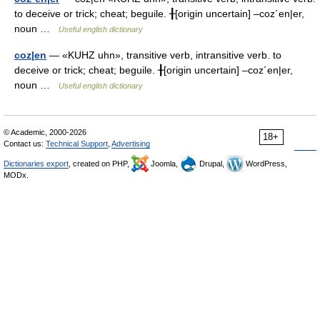
to deceive or trick; cheat; beguile. ╂[origin uncertain] –coz´en|er,
noun …
Useful english dictionary
coz|en
— «KUHZ uhn», transitive verb, intransitive verb. to
deceive or trick; cheat; beguile. ╂[origin uncertain] –coz´en|er,
noun …
Useful english dictionary
© Academic, 2000-2026
18+
Contact us:
Technical Support
,
Advertising
Dictionaries export
, created on PHP,
Joomla,
Drupal,
WordPress,
MODx.